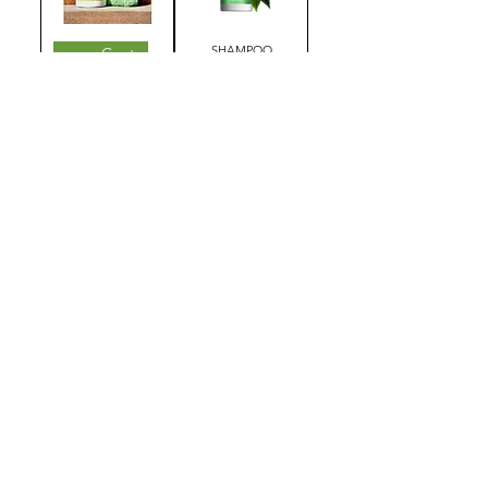
SHAMPOO
avec Gant
APAISANT AU TEA
DERFLY™ avec
TREE
Gant
DERFLY™
NATJELY
Newsletter - Infolettre