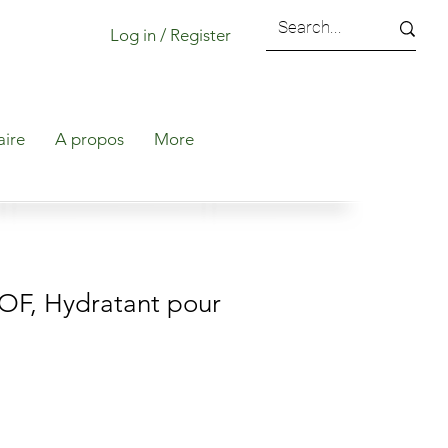
Log in / Register
aire
A propos
More
, Hydratant pour