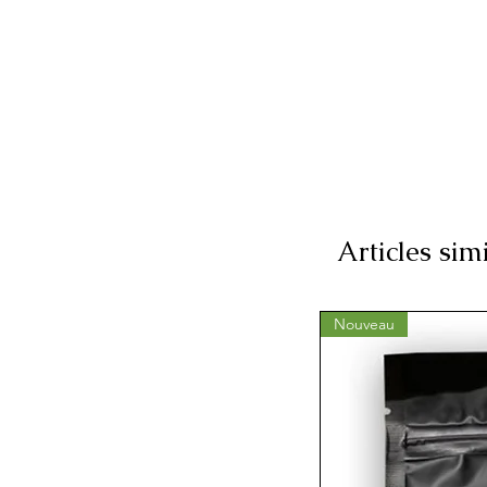
conçu pour équilibrer l'humid
la corne d’absorber uniquemen
besoin, ce qui l’empêche de d
De la cire d'abeille a été ajou
d'humidité du sabot et de l'h
sabot et aide à le protéger c
facteurs externes.
150 ml and 550 ml
Articles sim
Nouveau