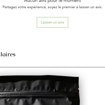
Aucun avis pour le moment
ité du sabot. La formulation permet à
À quelle fréquence d
t la quantité d’humidité dont elle a
Partagez votre expérience, soyez le premier à laisser un avis.
Nous suggérons une u
evenir molle et détrempée.
que la corne s'amélior
tée pour aider à prévenir la perte
peut être prolongé si
Laisser un avis
uile de bergamote conditionne le
ontre les dommages causés par des
ilaires