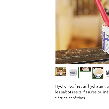
HydroHoof est un hydratant p
les sabots secs, fissurés ou in
flétries et sèches.
Développé à la demande d'un