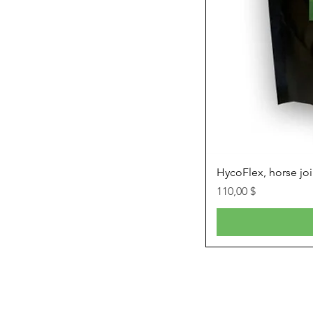
HycoFlex, horse jo
Prix
110,00 $